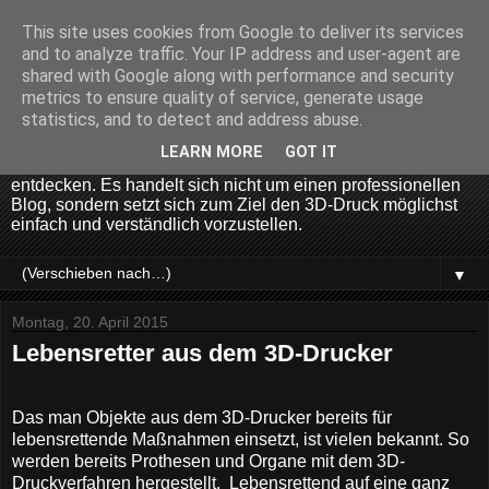
This site uses cookies from Google to deliver its services
voxelwerk
and to analyze traffic. Your IP address and user-agent are
shared with Google along with performance and security
metrics to ensure quality of service, generate usage
voxelwerk ist ein Blog über 3D-Druck. Er informiert über die
statistics, and to detect and address abuse.
neuste 3D-Technologie, neue 3D-Drucker, 3D Rapid
Prototyping, 3D Druck Geschichte, 3D... ...und richtet sich an
LEARN MORE
GOT IT
jeden der Lust hat das Thema 3D-Druck für sich zu
entdecken. Es handelt sich nicht um einen professionellen
Blog, sondern setzt sich zum Ziel den 3D-Druck möglichst
einfach und verständlich vorzustellen.
▼
Montag, 20. April 2015
Lebensretter aus dem 3D-Drucker
Das man Objekte aus dem 3D-Drucker bereits für
lebensrettende Maßnahmen einsetzt, ist vielen bekannt. So
werden bereits Prothesen und Organe mit dem 3D-
Druckverfahren hergestellt.
Lebensrettend auf eine ganz