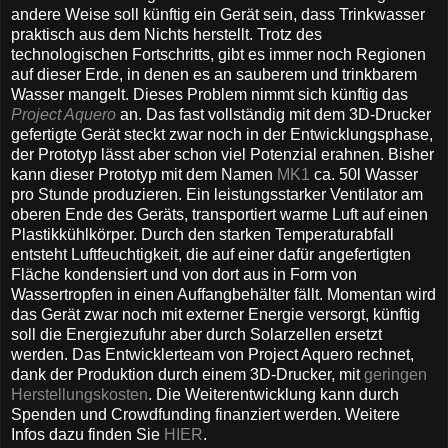
andere Weise soll künftig ein Gerät sein, dass Trinkwasser
praktisch aus dem Nichts herstellt. Trotz des
technologischen Fortschritts, gibt es immer noch Regionen
auf dieser Erde, in denen es an sauberem und trinkbarem
Wasser mangelt. Dieses Problem nimmt sich künftig das
Project Aquero
an. Das fast vollständig mit dem 3D-Drucker
gefertigte Gerät steckt zwar noch in der Entwicklungsphase,
der Prototyp lässt aber schon viel Potenzial erahnen. Bisher
kann dieser Prototyp mit dem Namen
MK1
ca. 50l Wasser
pro Stunde produzieren. Ein leistungsstarker Ventilator am
oberen Ende des Geräts, transportiert warme Luft auf einen
Plastikkühlkörper. Durch den starken Temperaturabfall
entsteht Luftfeuchtigkeit, die auf einer dafür angefertigten
Fläche kondensiert und von dort aus in Form von
Wassertropfen in einen Auffangbehälter fällt. Momentan wird
das Gerät zwar noch mit externer Energie versorgt, künftig
soll die Energiezufuhr aber durch Solarzellen ersetzt
werden. Das Entwicklerteam von Project Aquero rechnet,
dank der Produktion durch einem 3D-Drucker, mit
geringen
Herstellungskosten
. Die Weiterentwicklung kann durch
Spenden und Crowdfunding finanziert werden. Weitere
Infos dazu finden Sie
HIER
.