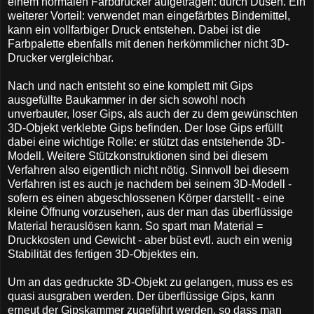
einem normalen Farbdrucker aufgetragen: durch Düsen. Ein
weiterer Vorteil: verwendet man eingefärbtes Bindemittel,
kann ein vollfarbiger Druck entstehen. Dabei ist die
Farbpalette ebenfalls mit denen herkömmlicher nicht 3D-
Drucker vergleichbar.
Nach und nach entsteht so eine komplett mit Gips
ausgefüllte Baukammer in der sich sowohl noch
unverbauter, loser Gips, als auch der zu dem gewünschten
3D-Objekt verklebte Gips befinden. Der lose Gips erfüllt
dabei eine wichtige Rolle: er stützt das entstehende 3D-
Modell. Weitere Stützkonstruktionen sind bei diesem
Verfahren also eigentlich nicht nötig. Sinnvoll bei diesem
Verfahren ist es auch je nachdem bei seinem 3D-Modell -
sofern es einen abgeschlossenen Körper darstellt - eine
kleine Öffnung vorzusehen, aus der man das überflüssige
Material herauslösen kann. So spart man Material =
Druckkosten und Gewicht - aber büst evtl. auch ein wenig
Stabilität des fertigen 3D-Objektes ein.
Um an das gedruckte 3D-Objekt zu gelangen, muss es es
quasi ausgraben werden. Der überflüssige Gips, kann
erneut der Gipskammer zugeführt werden, so dass man