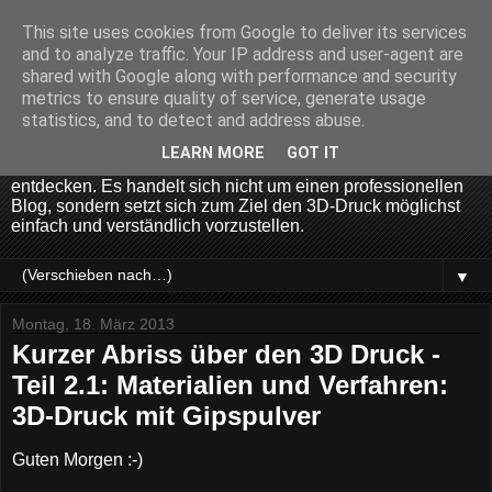
This site uses cookies from Google to deliver its services
voxelwerk
and to analyze traffic. Your IP address and user-agent are
shared with Google along with performance and security
metrics to ensure quality of service, generate usage
voxelwerk ist ein Blog über 3D-Druck. Er informiert über die
statistics, and to detect and address abuse.
neuste 3D-Technologie, neue 3D-Drucker, 3D Rapid
Prototyping, 3D Druck Geschichte, 3D... ...und richtet sich an
LEARN MORE
GOT IT
jeden der Lust hat das Thema 3D-Druck für sich zu
entdecken. Es handelt sich nicht um einen professionellen
Blog, sondern setzt sich zum Ziel den 3D-Druck möglichst
einfach und verständlich vorzustellen.
▼
Montag, 18. März 2013
Kurzer Abriss über den 3D Druck -
Teil 2.1: Materialien und Verfahren:
3D-Druck mit Gipspulver
Guten Morgen :-)