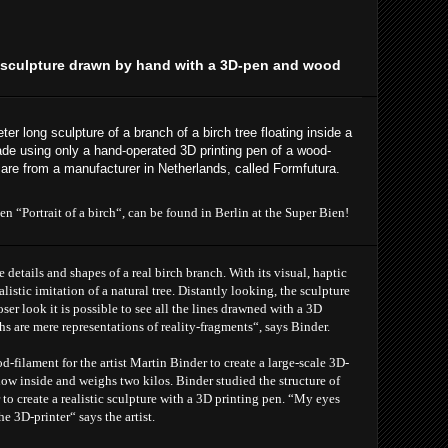
h sculpture drawn by hand with a 3D-pen and wood
er long sculpture of a branch of a birch tree floating inside a
e using only a hand-operated 3D printing pen of a wood-
are from a manufacturer in Netherlands, called Formfutura.
en “Portrait of a birch“, can be found in Berlin at the Super Bien!
 details and shapes of a real birch branch. With its visual, haptic
alistic imitation of a natural tree. Distantly looking, the sculpture
loser look it is possible to see all the lines drawned with a 3D
s are mere representations of reality-fragments“, says Binder.
-filament for the artist Martin Binder to create a large-scale 3D-
ow inside and weighs two kilos. Binder studied the structure of
r to create a realistic sculpture with a 3D printing pen. “My eyes
 3D-printer“ says the artist.