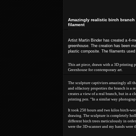
Amazingly realistic birch branc
filament
Artist Martin Binder has created a 4-met
greenhouse. The creation has been mad
plastic composite. The filaments used 
This art piece, drawn with a 3D printing p
Greenhouse for contemporary art.
The sculpture captivizes amazingly all the
and olfactory properties the branch is a re
creates a view of a real branch, but in a c
printing pen. “In a similar way photograph
It took 250 hours and two kilos birch-wood
drawing. The sculpture is completely holl
different birch trees meticulously in orde
were the 3D-scanner and my hands were the