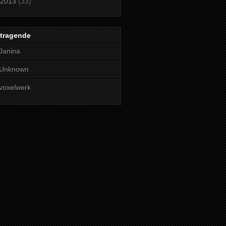
2013
(33)
itragende
Janina
Unknown
voxelwerk