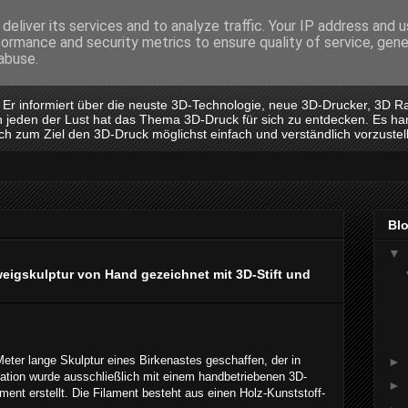
deliver its services and to analyze traffic. Your IP address and 
formance and security metrics to ensure quality of service, gen
abuse.
. Er informiert über die neuste 3D-Technologie, neue 3D-Drucker, 3D R
 an jeden der Lust hat das Thema 3D-Druck für sich zu entdecken. Es ha
ich zum Ziel den 3D-Druck möglichst einfach und verständlich vorzustel
Bl
▼
weigskulptur von Hand gezeichnet mit 3D-Stift und
Meter lange Skulptur eines Birkenastes geschaffen, der in
►
tion wurde ausschließlich mit einem handbetriebenen 3D-
►
ament erstellt. Die Filament besteht aus einen Holz-Kunststoff-