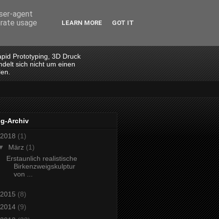
user-agent
erate usage
LEARN MORE
GOT IT
apid Prototyping, 3D Druck
ndelt sich nicht um einen
len.
og-Archiv
2018
(1)
▼
März
(1)
Erstaunlich realistische
Birkenzweigskulptur
von ...
2015
(8)
2014
(9)