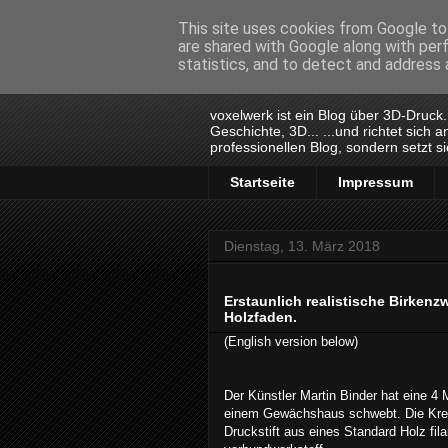
This site uses cookies from Google to 
are shared with Google along with per
voxelwerk
statistics, and to detect and address 
voxelwerk ist ein Blog über 3D-Druck
Geschichte, 3D... ...und richtet sich
professionellen Blog, sondern setzt s
Startseite
Impressum
Dienstag, 13. März 2018
Erstaunlich realistische Birkenz
Holzfaden.
(English version below)
Der Künstler Martin Binder hat eine 4 
einem Gewächshaus schwebt. Die Krea
Druckstift aus eines Standard Holz fil