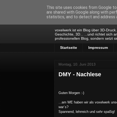
This site uses cookies from Google to 
are shared with Google along with per
voxelwerk
statistics, and to detect and address 
voxelwerk ist ein Blog über 3D-Druck
Geschichte, 3D... ...und richtet sich
professionellen Blog, sondern setzt s
Startseite
Impressum
Montag, 10. Juni 2013
DMY - Nachlese
Guten Morgen :-)
...am WE haben wir als voxelwerk uns
war´s?
Spannend, lehrreich und sehr spaßig!