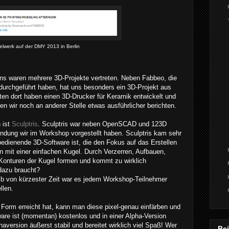
elwerk auf der DMY 2013 in Berlin
s waren mehrere 3D-Projekte vertreten. Neben Fabbeo, die
rchgeführt haben, hat uns besonders ein 3D-Projekt aus
en dort haben einen 3D-Drucker für Keramik entwickelt und
en wir noch an anderer Stelle etwas ausführlicher berichten.
 ist
Sculptris
. Sculptris war neben OpenSCAD und 123D
endung wir im Workshop vorgestellt haben. Sculptris kam sehr
 bedienende 3D-Software ist, die den Fokus auf das Erstellen
n mit einer einfachen Kugel. Durch Verzerren, Aufbauen,
onturen der Kugel formen und kommt zu wirklich
dazu braucht?
lb von kürzester Zeit war es jedem Workshop-Teilnehmer
llen.
Form erreicht hat, kann man diese pixel-genau einfärben und
are ist (momentan) kostenlos und in einer Alpha-Version
phaversion äußerst stabil und bereitet wirklich viel Spaß! Wer
Be