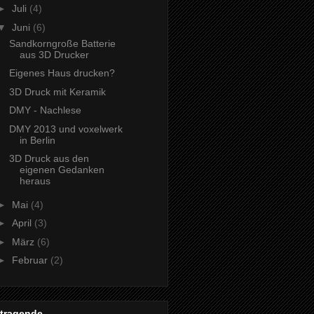
►
Juli
(4)
▼
Juni
(6)
Sandkorngroße Batterie
aus 3D Drucker
Eigenes Haus drucken?
3D Druck mit Keramik
DMY - Nachlese
DMY 2013 und voxelwerk
in Berlin
3D Druck aus den
eigenen Gedanken
heraus
►
Mai
(4)
►
April
(3)
►
März
(6)
►
Februar
(2)
itragende