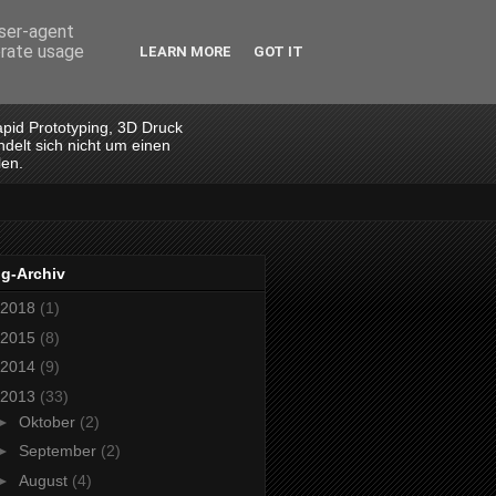
user-agent
erate usage
LEARN MORE
GOT IT
apid Prototyping, 3D Druck
ndelt sich nicht um einen
len.
og-Archiv
2018
(1)
2015
(8)
2014
(9)
2013
(33)
►
Oktober
(2)
►
September
(2)
►
August
(4)