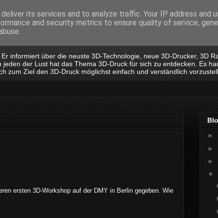
deliver its services and to analyze traffic. Your IP address and 
formance and security metrics to ensure quality of service, gen
abuse.
. Er informiert über die neuste 3D-Technologie, neue 3D-Drucker, 3D R
 an jeden der Lust hat das Thema 3D-Druck für sich zu entdecken. Es ha
ich zum Ziel den 3D-Druck möglichst einfach und verständlich vorzustel
Bl
►
►
►
▼
eren ersten 3D-Workshop auf der DMY in Berlin gegeben. Wie