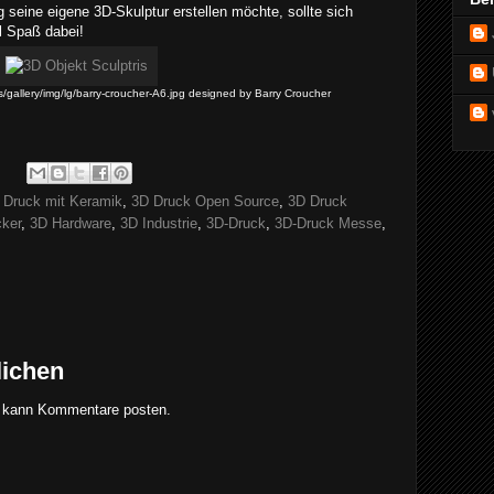
seine eigene 3D-Skulptur erstellen möchte, sollte sich
el Spaß dabei!
ris/gallery/img/lg/barry-croucher-A6.jpg designed by Barry Croucher
 Druck mit Keramik
,
3D Druck Open Source
,
3D Druck
ker
,
3D Hardware
,
3D Industrie
,
3D-Druck
,
3D-Druck Messe
,
lichen
gs kann Kommentare posten.