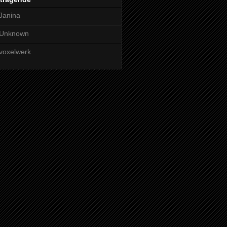
Janina
Unknown
voxelwerk